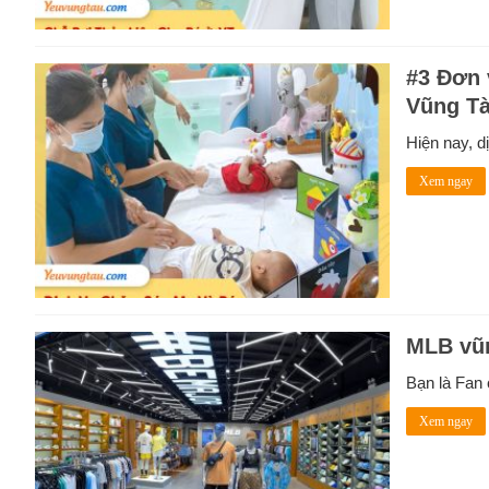
#3 Đơn 
Vũng T
Hiện nay, d
Xem ngay
MLB vũ
Bạn là Fan 
Xem ngay