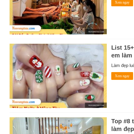
Xem ngay
List 15
em làm
Làm đẹp luô
Xem ngay
Top #8 
làm đẹp