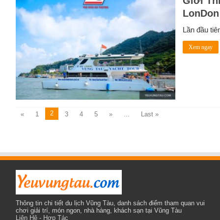
Giới Th
LonDon
Lần đầu tiê
Xem ngay
2
«
1
3
4
5
»
...
Last »
Thông tin chi tiết du lịch Vũng Tàu, danh sách điểm tham quan vui
chơi giải trí, món ngon, nhà hàng, khách sạn tại Vũng Tàu
Liên Hệ - Hợp Tác