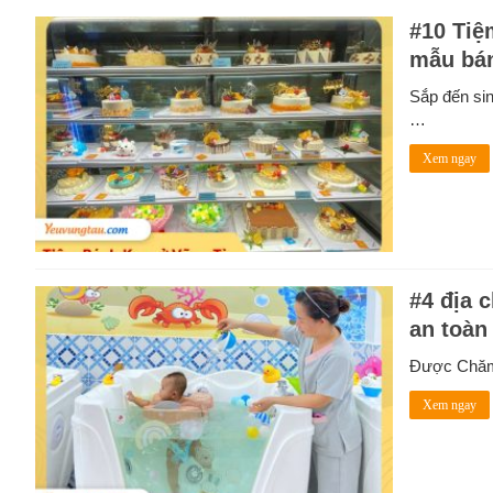
#10 Tiệ
mẫu bá
Sắp đến si
…
Xem ngay
#4 địa 
an toàn
Được Chăm 
Xem ngay