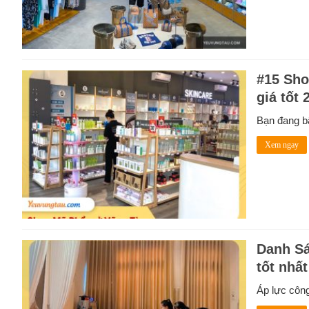
#15 Sho
giá tốt 
Bạn đang bậ
Xem ngay
Danh Sá
tốt nhất
Áp lực công