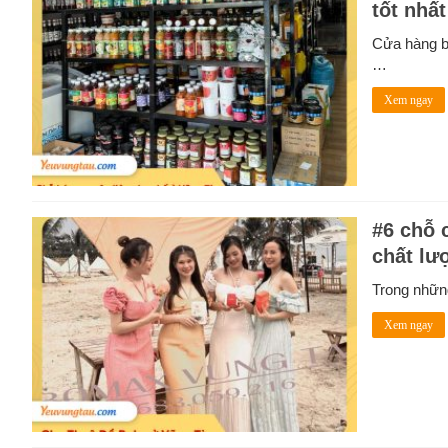
tốt nhất
Cửa hàng bá
…
Xem ngay
#6 chỗ 
chất lư
Trong nhữn
Xem ngay