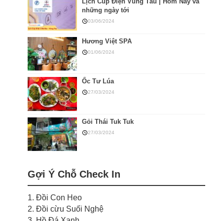
Lịch Cúp Điện Vũng Tàu | Hôm Nay và
những ngày tới
03/06/2024
Hương Việt SPA
01/06/2024
Ốc Tư Lúa
27/03/2024
Gỏi Thái Tuk Tuk
27/03/2024
Gợi Ý Chỗ Check In
1. Đồi Con Heo
2. Đồi cừu Suối Nghệ
3. Hồ Đá Xanh