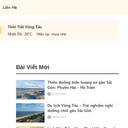
Liên Hệ
Thời Tiết Vũng Tàu
Nhiệt Độ: 28
°C
Hiện tại: mưa nhẹ
Bài Viết Mới
Thiên đường biển hoang sơ gần Sài
Gòn: Phước Hải – Hồ Tràm
22/06/2026
Du lịch Vũng Tàu – Trải nghiệm nghỉ
dưỡng chill gần Sài Gòn
19/05/2026