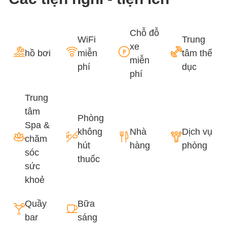
Chỗ đỗ
WiFi
Trung
xe
hồ bơi
miễn
tâm thể
miễn
phí
dục
phí
Trung
tâm
Phòng
Spa &
không
Nhà
Dịch vụ
chăm
hút
hàng
phòng
sóc
thuốc
sức
khoẻ
Quầy
Bữa
bar
sáng