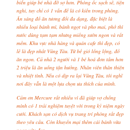
biển giúp bé nhà đỡ sợ hơn. Phòng ốc sạch sẽ, tiện
nghi, tuy chỉ có 1 vấn đề là có kiến trong phòng.
Ăn sáng đồ ăn tương đối đa dạng, đặc biệt là
nhiều loại bánh mì, bánh ngọt và pho mai, phở thì
nước dùng tạm tạm nhưng miếng sườn ngon và rất
mềm. Khu vực nhà hàng và quán cafe thì đẹp, có
lẽ là đẹp nhất Vũng Tàu. Tứ bề gió lồng lộng, đồ
ăn ngon. Cả nhà 2 người và 1 bé hoá đơn tầm hơn
2 triệu là ăn uống tận hưởng. Nhân viên thân thiện
và nhiệt tình. Nếu có dịp ra lại Vũng Tàu, tôi nghĩ
nơi đây vẫn là một lựa chọn ưa thích của mình.
Cảm ơn Mercure rất nhiều vì đã giúp vợ chồng
mình có 1 trải nghiệm tuyệt vời trong kỷ niệm ngày
cưới. Khách sạn có dịch vụ trang trí phòng rất đẹp
theo yêu cầu. Còn khuyến mại thêm cái bánh vừa
ngon vừa đẹp.