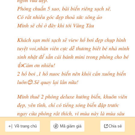
Phòng chuẩn 5 sao, bãi biển riêng sạch sẽ.
Có rất nhiều góc đẹp thoả sức sông ảo
Mình sẽ chỉ ở đây khi tới Vũng Tàu
Khách sạn mới sạch sẽ view hồ bơi đẹp chụp hình
tuyệt voi,nhân viên cực dễ thương biết bé nhà mình
sinh nhật để sẳn cái bánh mini trong phòng cho bé
👍Cám ơn nhiều!
2 hồ boi ,1 hồ nuoc biển nên khỏi cần xuống biển
luôn😊.Sẽ quay lại lần nữa!
Mình thuê 2 phòng deluxe hướng biển, khuôn viên
đẹp, yên tĩnh, chỉ có tiếng sóng biển đập trước
ngay cửa phòng rất thích, vì mùa này là mùa sâu
biển nên có cả hồ bơi nước mặn lẫn hồ bơi nước
Về trang chủ
Mã giảm giá
Chia sẻ
ngọt, rất hài lòng, bãi đậu xe hơi cũng có nhân