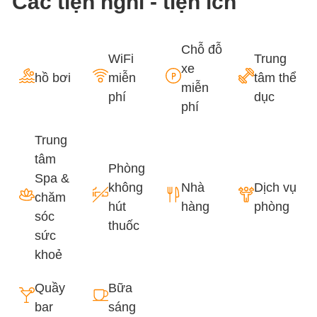
Các tiện nghi - tiện ích
Chỗ đỗ
WiFi
Trung
xe
hồ bơi
miễn
tâm thể
miễn
phí
dục
phí
Trung
tâm
Phòng
Spa &
không
Nhà
Dịch vụ
chăm
hút
hàng
phòng
sóc
thuốc
sức
khoẻ
Quầy
Bữa
bar
sáng