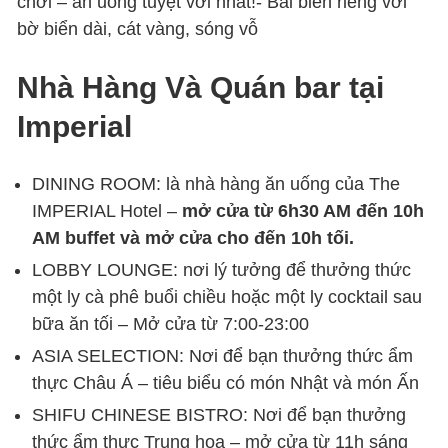
chơi – ăn uống tuyệt vời nhất!- Bãi biển riêng với
bờ biển dài, cát vàng, sóng vỗ
Nhà Hàng Và Quán bar tại
Imperial
DINING ROOM: là nhà hàng ăn uống của The
IMPERIAL Hotel –
mở cửa từ 6h30 AM đến 10h
AM buffet và mở cửa cho đến 10h tối.
LOBBY LOUNGE: nơi lý tưởng để thưởng thức
một ly cà phê buổi chiều hoặc một ly cocktail sau
bữa ăn tối – Mở cửa từ 7:00-23:00
ASIA SELECTION: Nơi để bạn thưởng thức ẩm
thực Châu Á – tiêu biểu có món Nhật và món Ấn
SHIFU CHINESE BISTRO: Nơi để bạn thưởng
thức ẩm thực Trung hoa – mở cửa từ 11h sáng