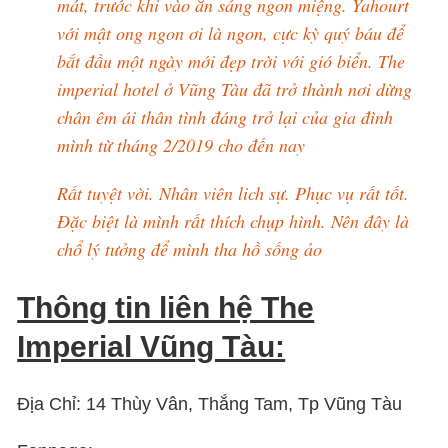
mát, trước khi vào ăn sáng ngon miệng. Yahourt
với mật ong ngon ơi là ngon, cực kỳ quý báu để
bắt đầu một ngày mới đẹp trời với gió biển. The
imperial hotel ở Vũng Tàu đã trở thành nơi dừng
chân êm ái thân tình đáng trở lại của gia đình
mình từ tháng 2/2019 cho đến nay
Rất tuyệt vời. Nhân viên lich sự. Phục vụ rất tốt.
Đặc biệt là mình rất thích chụp hình. Nên đây là
chổ lý tưởng để mình tha hồ sống ảo
Thông tin liên hệ The
Imperial Vũng Tàu:
Địa Chỉ: 14 Thùy Vân, Thắng Tam, Tp Vũng Tàu