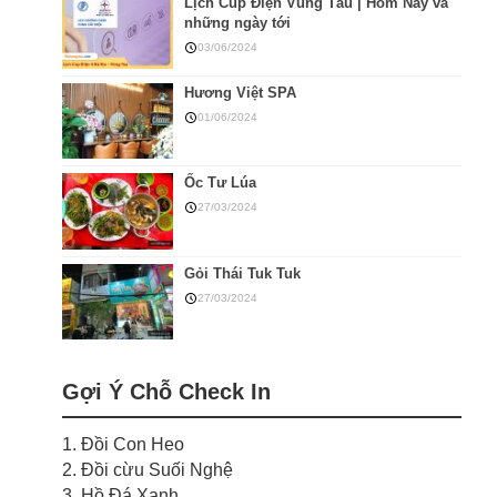
Lịch Cúp Điện Vũng Tàu | Hôm Nay và
những ngày tới
03/06/2024
Hương Việt SPA
01/06/2024
Ốc Tư Lúa
27/03/2024
Gỏi Thái Tuk Tuk
27/03/2024
Gợi Ý Chỗ Check In
1. Đồi Con Heo
2. Đồi cừu Suối Nghệ
3. Hồ Đá Xanh