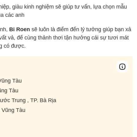
iệp, giàu kinh nghiệm sẽ giúp tư vấn, lựa chọn mẫu
ủa các anh
anh,
Bi Roen
sẽ luôn là điểm đến lý tưởng giúp bạn xả
vất vả, để cùng thảnh thơi tận hưởng cái sự tươi mát
ng có được.
Vũng Tàu
ũng Tàu
ớc Trung , TP. Bà Rịa
. Vũng Tàu