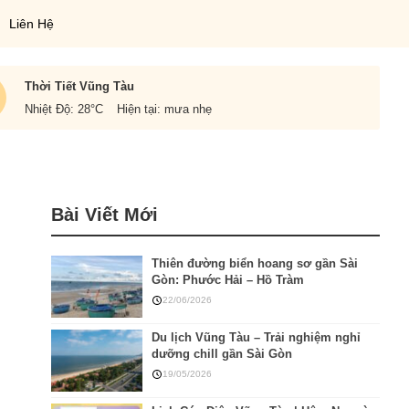
Liên Hệ
Thời Tiết Vũng Tàu
Nhiệt Độ: 28
°C
Hiện tại: mưa nhẹ
Bài Viết Mới
Thiên đường biển hoang sơ gần Sài
Gòn: Phước Hải – Hồ Tràm
22/06/2026
Du lịch Vũng Tàu – Trải nghiệm nghỉ
dưỡng chill gần Sài Gòn
19/05/2026