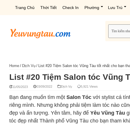
Trang Chủ
Thời Tiết
Check In
Phường
Lưu Trú
Home
/
Dịch Vụ
/
List #20 Tiệm Salon tóc Vũng Tàu tốt nhất cho bạn t
List #20 Tiệm Salon tóc Vũng 
03/09/2022
Dịch Vụ
5,921 Views
11/05/2023
Bạn đang muốn tìm một
Salon Tóc
với stylist cá t
riêng mình. Nhưng không phải tiệm làm tóc nào cũng
đẹp và ấn tượng. Yên tâm, hãy để
Yêu Vũng Tàu
gi
tóc đẹp nhất Thành phố Vũng Tàu cho bạn tham kh