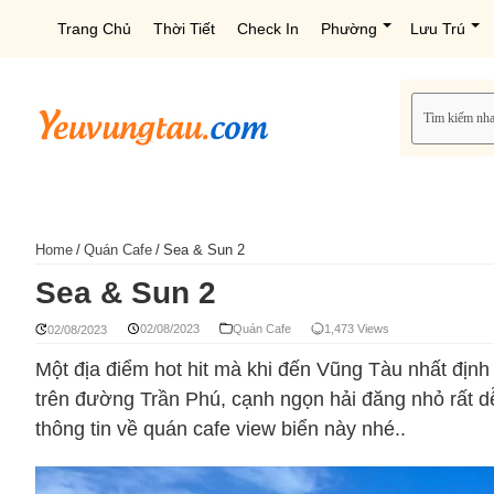
Trang Chủ
Thời Tiết
Check In
Phường
Lưu Trú
Home
/
Quán Cafe
/
Sea & Sun 2
Sea & Sun 2
02/08/2023
Quán Cafe
1,473 Views
02/08/2023
Một địa điểm hot hit mà khi đến Vũng Tàu nhất địn
trên đường Trần Phú, cạnh ngọn hải đăng nhỏ rất d
thông tin về quán cafe view biển này nhé..