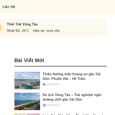
Liên Hệ
Thời Tiết Vũng Tàu
Nhiệt Độ: 28
°C
Hiện tại: mưa nhẹ
Bài Viết Mới
Thiên đường biển hoang sơ gần Sài
Gòn: Phước Hải – Hồ Tràm
22/06/2026
Du lịch Vũng Tàu – Trải nghiệm nghỉ
dưỡng chill gần Sài Gòn
19/05/2026