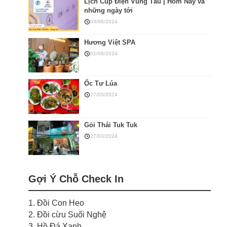
Lịch Cúp Điện Vũng Tàu | Hôm Nay và
những ngày tới
03/06/2024
Hương Việt SPA
01/06/2024
Ốc Tư Lúa
27/03/2024
Gỏi Thái Tuk Tuk
27/03/2024
Gợi Ý Chỗ Check In
1. Đồi Con Heo
2. Đồi cừu Suối Nghệ
3. Hồ Đá Xanh