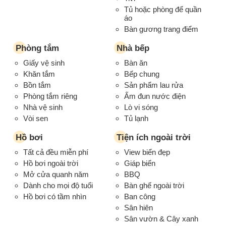
Tủ hoặc phòng để quần
áo
Bàn gương trang điểm
Phòng tắm
Nhà bếp
Giấy vệ sinh
Bàn ăn
Khăn tắm
Bếp chung
Bồn tắm
Sản phẩm lau rửa
Phòng tắm riêng
Ấm đun nước điện
Nhà vệ sinh
Lò vi sóng
Vòi sen
Tủ lạnh
Hồ bơi
Tiện ích ngoài trời
Tất cả đều miễn phí
View biển đẹp
Hồ bơi ngoài trời
Giáp biển
Mở cửa quanh năm
BBQ
Dành cho mọi độ tuổi
Bàn ghế ngoài trời
Hồ bơi có tầm nhìn
Ban công
Sân hiên
Sân vườn & Cây xanh