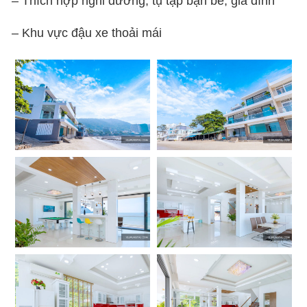
– Thích hợp nghỉ dưỡng, tụ tập bạn bè, gia đình
– Khu vực đậu xe thoải mái