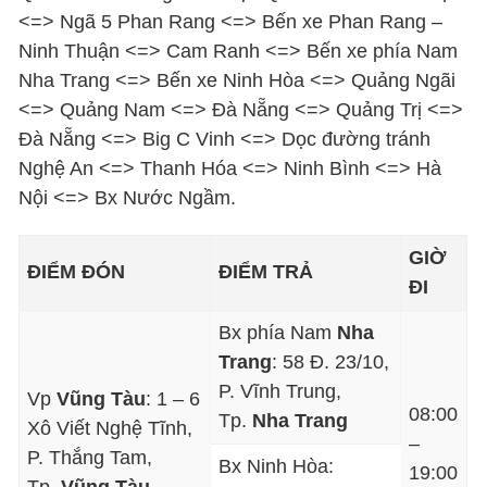
<=> Ngã 5 Phan Rang <=> Bến xe Phan Rang –
Ninh Thuận <=> Cam Ranh <=> Bến xe phía Nam
Nha Trang <=> Bến xe Ninh Hòa <=> Quảng Ngãi
<=> Quảng Nam <=> Đà Nẵng <=> Quảng Trị <=>
Đà Nẵng <=> Big C Vinh <=> Dọc đường tránh
Nghệ An <=> Thanh Hóa <=> Ninh Bình <=> Hà
Nội <=> Bx Nước Ngầm.
GIỜ
ĐIỂM ĐÓN
ĐIỂM TRẢ
ĐI
Bx phía Nam
Nha
Trang
: 58 Đ. 23/10,
P. Vĩnh Trung,
Vp
Vũng Tàu
: 1 – 6
08:00
Tp.
Nha Trang
Xô Viết Nghệ Tĩnh,
–
P. Thắng Tam,
Bx Ninh Hòa:
19:00
Tp.
Vũng Tàu