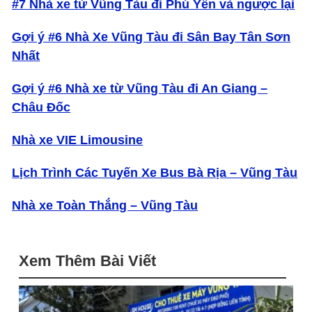
#7 Nhà xe từ Vũng Tàu đi Phú Yên và ngược lại
Gợi ý #6 Nhà Xe Vũng Tàu đi Sân Bay Tân Sơn
Nhất
Gợi ý #6 Nhà xe từ Vũng Tàu đi An Giang –
Châu Đốc
Nhà xe VIE Limousine
Lịch Trình Các Tuyến Xe Bus Bà Rịa – Vũng Tàu
Nhà xe Toàn Thắng – Vũng Tàu
Xem Thêm Bài Viết