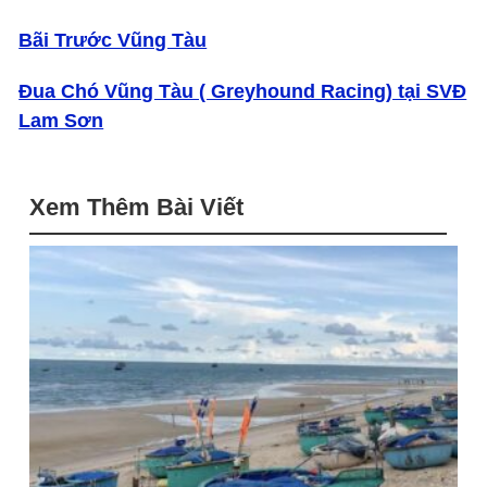
Bãi Trước Vũng Tàu
Đua Chó Vũng Tàu ( Greyhound Racing) tại SVĐ
Lam Sơn
Xem Thêm Bài Viết