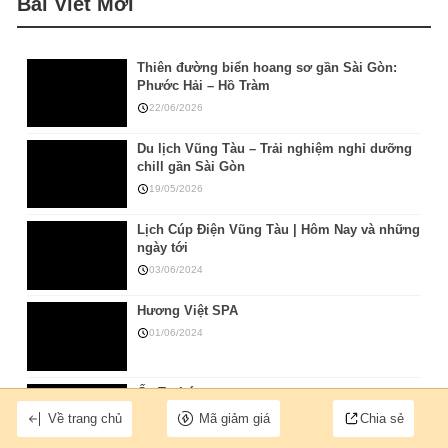
Bài Viết Mới
Thiên đường biển hoang sơ gần Sài Gòn:
Phước Hải – Hồ Tràm
22/06/2026
Du lịch Vũng Tàu – Trải nghiệm nghỉ dưỡng
chill gần Sài Gòn
19/05/2026
Lịch Cúp Điện Vũng Tàu | Hôm Nay và những
ngày tới
03/06/2024
Hương Việt SPA
01/06/2024
Ốc Tư Lúa
27/03/2024
Về trang chủ
Mã giảm giá
Chia sẻ