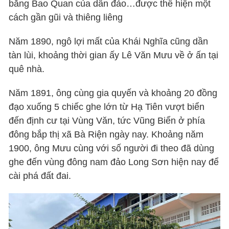
bằng Bao Quan của dân đảo…được thể hiện một
cách gần gũi và thiêng liêng
Năm 1890, ngô lợi mất của Khái Nghĩa cũng dần
tàn lùi, khoảng thời gian ấy Lê Văn Mưu về ở ấn tại
quê nhà.
Năm 1891, ông cùng gia quyến và khoảng 20 đồng
đạo xuống 5 chiếc ghe lớn từ Hạ Tiên vượt biển
đến định cư tại Vùng Văn, tức Vũng Biển ở phía
đông bắp thị xã Bà Riện ngày nay. Khoảng năm
1900, ông Mưu cùng với số người đi theo đã dùng
ghe đến vùng đông nam đảo Long Sơn hiện nay để
cài phá đất đai.