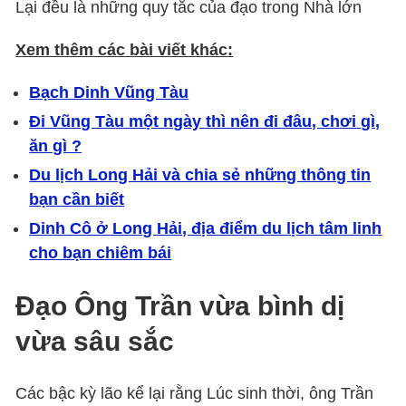
Lại đều là những quy tắc của đạo trong Nhà lớn
Xem thêm các bài viết khác:
Bạch Dinh Vũng Tàu
Đi Vũng Tàu một ngày thì nên đi đâu, chơi gì,
ăn gì ?
Du lịch Long Hải và chia sẻ những thông tin
bạn cần biết
Dinh Cô ở Long Hải, địa điểm du lịch tâm linh
cho bạn chiêm bái
Đạo Ông Trần vừa bình dị
vừa sâu sắc
Các bậc kỳ lão kể lại rằng Lúc sinh thời, ông Trần