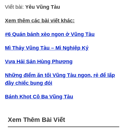
Viết bài:
Yêu Vũng Tàu
Xem thêm các bài viết khác:
#6 Quán bánh xèo ngon ở Vũng Tàu
Mì Thảy Vũng Tàu – Mì Nghiệp Ký
Vựa Hải Sản Hùng Phương
Những điểm ăn tối Vũng Tàu ngon, rẻ để lấp
đầy chiếc bụng đói
Bánh Khọt Cô Ba Vũng Tàu
Xem Thêm Bài Viết