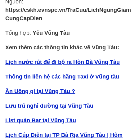
Nguồn:
https://cskh.evnspc.vn/TraCuu/LichNgungGiam
CungCapDien
Tổng hợp:
Yêu Vũng Tàu
Xem thêm các thông tin khác về Vũng Tàu:
Lịch nước rút để đi bộ ra Hòn Bà Vũng Tàu
Thông tin liên hệ các hãng Taxi ở Vũng tàu
Ăn Uống gì tại Vũng Tàu ?
Lưu trú nghỉ dưỡng tại Vũng Tàu
List quán Bar tại Vũng Tàu
Lịch Cúp Điện tại TP Bà Rịa Vũng Tàu | Hôm