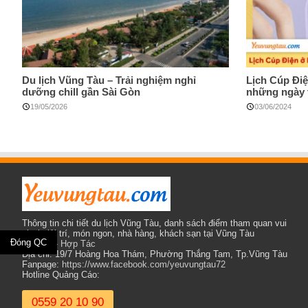
Du lịch Vũng Tàu – Trải nghiệm nghỉ
Lịch Cúp Đi
dưỡng chill gần Sài Gòn
những ngày 
19/05/2026
03/06/2024
Thông tin chi tiết du lịch Vũng Tàu, danh sách điểm tham quan vui
chơi giải trí, món ngon, nhà hàng, khách sạn tại Vũng Tàu
Đóng QC
Liên Hệ - Hợp Tác
Địa chỉ: 19/7 Hoàng Hoa Thám, Phường Thắng Tam, Tp.Vũng Tàu
Fanpage:
https://www.facebook.com/yeuvungtau72
Hotline Quảng Cáo:
0559 20 10 90