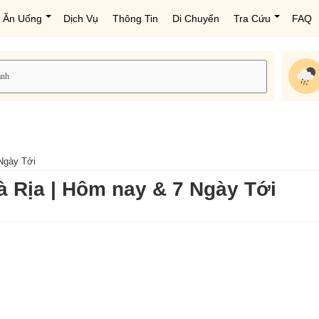
Ăn Uống
Dịch Vụ
Thông Tin
Di Chuyển
Tra Cứu
FAQ
 Ngày Tới
à Rịa | Hôm nay & 7 Ngày Tới