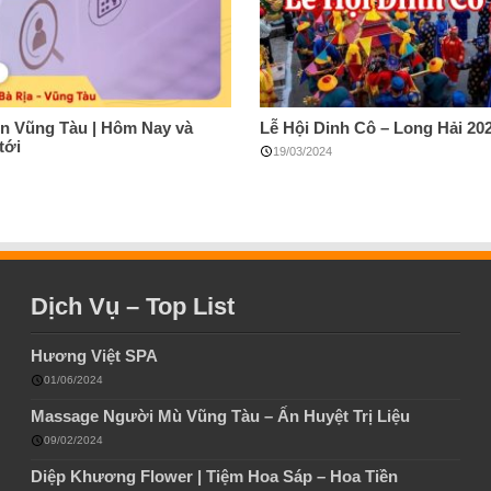
ện Vũng Tàu | Hôm Nay và
Lễ Hội Dinh Cô – Long Hải 20
tới
19/03/2024
Dịch Vụ – Top List
Hương Việt SPA
01/06/2024
Massage Người Mù Vũng Tàu – Ấn Huyệt Trị Liệu
09/02/2024
Diệp Khương Flower | Tiệm Hoa Sáp – Hoa Tiền