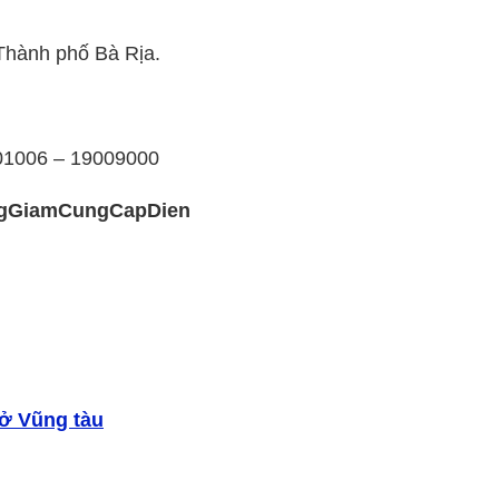
Thành phố Bà Rịa.
001006 – 19009000
ungGiamCungCapDien
 ở Vũng tàu