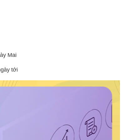
gày Mai
gày tới