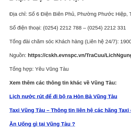
Địa chỉ: Số 6 Điện Biên Phủ, Phường Phước Hiệp, 
Số điện thoại: (0254) 2212 788 – (0254) 2212 331
Tổng đài chăm sóc Khách hàng (Liên hệ 24/7): 19
Nguồn:
https://cskh.evnspc.vn/TraCuu/LichNg
Tổng hợp: Yêu Vũng Tàu
Xem thêm các thông tin khác về Vũng Tàu:
Lịch nước rút để đi bộ ra Hòn Bà Vũng Tàu
Taxi Vũng Tàu – Thông tin liên hệ các hãng Taxi
Ăn Uống gì tại Vũng Tàu ?