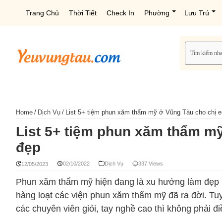
Trang Chủ
Thời Tiết
Check In
Phường
Lưu Trú
Home
/
Dịch Vụ
/
List 5+ tiệm phun xăm thẩm mỹ ở Vũng Tàu cho chị 
List 5+ tiệm phun xăm thẩm m
đẹp
02/10/2022
Dịch Vụ
337 Views
12/05/2023
Phun xăm thẩm mỹ hiện đang là xu hướng làm đẹp 
hàng loạt các viện phun xăm thẩm mỹ đã ra đời. Tuy 
các chuyên viên giỏi, tay nghề cao thì không phải đ