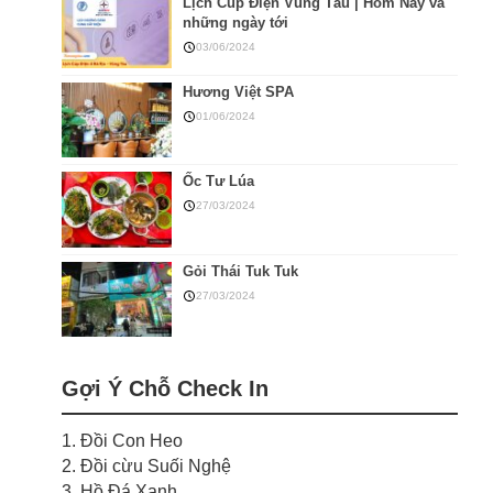
Lịch Cúp Điện Vũng Tàu | Hôm Nay và
những ngày tới
03/06/2024
Hương Việt SPA
01/06/2024
Ốc Tư Lúa
27/03/2024
Gỏi Thái Tuk Tuk
27/03/2024
Gợi Ý Chỗ Check In
1. Đồi Con Heo
2. Đồi cừu Suối Nghệ
3. Hồ Đá Xanh