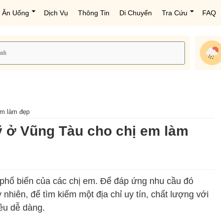
Ăn Uống
Dịch Vụ
Thông Tin
Di Chuyển
Tra Cứu
FAQ
em làm đẹp
ỹ ở Vũng Tàu cho chị em làm
phổ biến của các chị em. Để đáp ứng nhu cầu đó
nhiên, để tìm kiếm một địa chỉ uy tín, chất lượng với
iều dễ dàng.