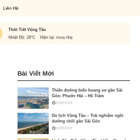
Liên Hệ
Thời Tiết Vũng Tàu
Nhiệt Độ: 28
°C
Hiện tại: mưa nhẹ
Bài Viết Mới
Thiên đường biển hoang sơ gần Sài
Gòn: Phước Hải – Hồ Tràm
22/06/2026
Du lịch Vũng Tàu – Trải nghiệm nghỉ
dưỡng chill gần Sài Gòn
19/05/2026