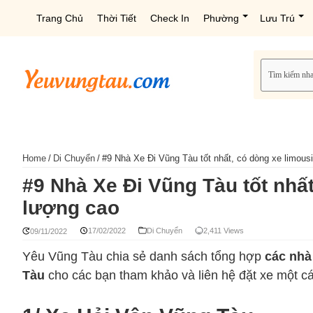
Trang Chủ
Thời Tiết
Check In
Phường
Lưu Trú
Home
/
Di Chuyển
/
#9 Nhà Xe Đi Vũng Tàu tốt nhất, có dòng xe limous
#9 Nhà Xe Đi Vũng Tàu tốt nhất
lượng cao
17/02/2022
Di Chuyển
2,411 Views
09/11/2022
Yêu Vũng Tàu chia sẻ danh sách tổng hợp
các nhà
Tàu
cho các bạn tham khảo và liên hệ đặt xe một các