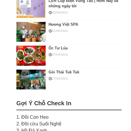
Lịch Cúp Điện Vũng Tàu | Hôm Nay và
những ngày tới
03/06/2024
Hương Việt SPA
01/06/2024
Ốc Tư Lúa
27/03/2024
Gỏi Thái Tuk Tuk
27/03/2024
Gợi Ý Chỗ Check In
1. Đồi Con Heo
2. Đồi cừu Suối Nghệ
3. Hồ Đá Xanh