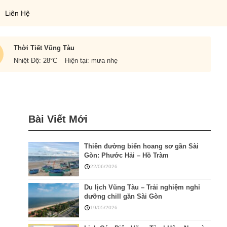
Liên Hệ
Thời Tiết Vũng Tàu
Nhiệt Độ: 28
°C
Hiện tại: mưa nhẹ
Bài Viết Mới
Thiên đường biển hoang sơ gần Sài
Gòn: Phước Hải – Hồ Tràm
22/06/2026
Du lịch Vũng Tàu – Trải nghiệm nghỉ
dưỡng chill gần Sài Gòn
19/05/2026