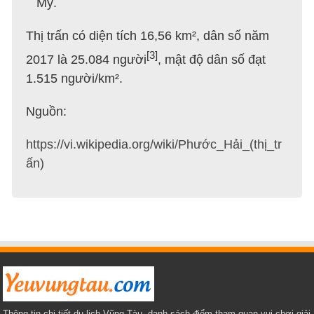
Mỹ.
Thị trấn có diện tích 16,56 km², dân số năm
[3]
2017 là 25.084 người
, mật độ dân số đạt
1.515 người/km².
Nguồn:
https://vi.wikipedia.org/wiki/Phước_Hải_(thị_tr
ấn)
Thông tin chi tiết du lịch Vũng Tàu, danh sách điểm tham quan vui chơi giải