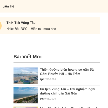
Liên Hệ
Thời Tiết Vũng Tàu
Nhiệt Độ: 28
°C
Hiện tại: mưa nhẹ
Bài Viết Mới
Thiên đường biển hoang sơ gần Sài
Gòn: Phước Hải – Hồ Tràm
22/06/2026
Du lịch Vũng Tàu – Trải nghiệm nghỉ
dưỡng chill gần Sài Gòn
19/05/2026