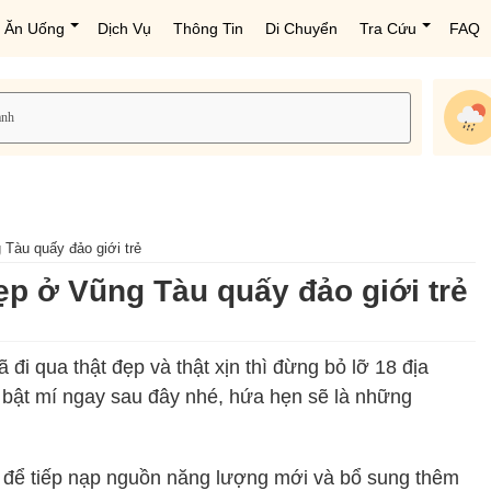
Ăn Uống
Dịch Vụ
Thông Tin
Di Chuyển
Tra Cứu
FAQ
 Tàu quấy đảo giới trẻ
ẹp ở Vũng Tàu quấy đảo giới trẻ
i qua thật đẹp và thật xịn thì đừng bỏ lỡ 18 địa
bật mí ngay sau đây nhé, hứa hẹn sẽ là những
u để tiếp nạp nguồn năng lượng mới và bổ sung thêm