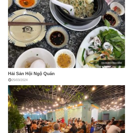
Hải Sản Hội Ngộ Quán
25/03/2024