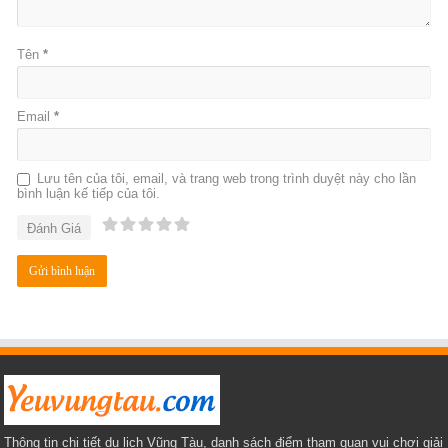
Tên
*
Email
*
Lưu tên của tôi, email, và trang web trong trình duyệt này cho lần
bình luận kế tiếp của tôi.
Đánh Giá
Thông tin chi tiết du lịch Vũng Tàu, danh sách điểm tham quan vui chơi giải