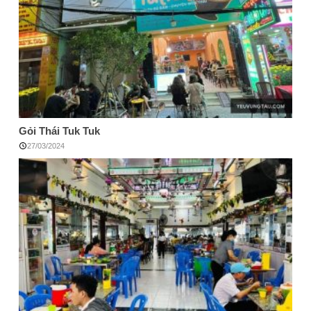
Gỏi Thái Tuk Tuk
27/03/2024