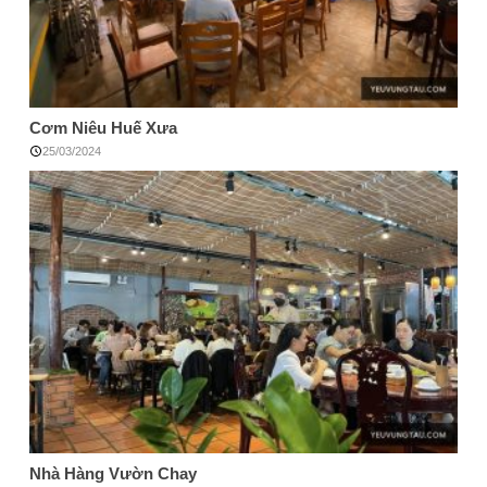
Cơm Niêu Huế Xưa
25/03/2024
Nhà Hàng Vườn Chay