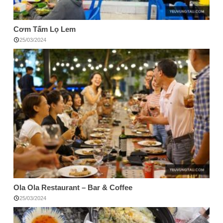
Cơm Tấm Lọ Lem
25/03/2024
Ola Ola Restaurant – Bar & Coffee
25/03/2024