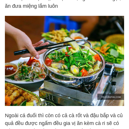
ăn đưa miệng lắm luôn
Ngoài cá đuối thì còn có cả cà rốt và đậu bắp và củ
quả đều được ngấm đều gia vị ăn kèm cà ri sẽ có