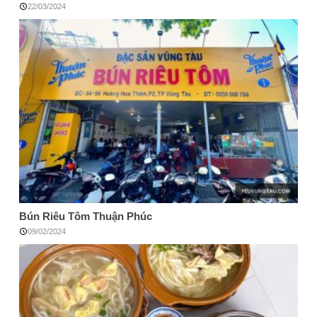
22/03/2024
Bún Riêu Tôm Thuận Phúc
09/02/2024