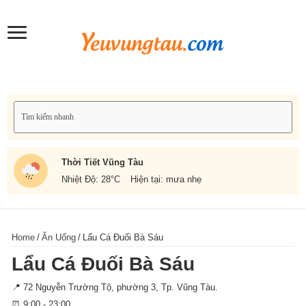
Thời Tiết Vũng Tàu
Nhiệt Độ: 28
°C
Hiện tại: mưa nhẹ
Home
/
Ăn Uống
/
Lẩu Cá Đuối Bà Sáu
Lẩu Cá Đuối Bà Sáu
📍 72 Nguyễn Trường Tộ, phường 3, Tp. Vũng Tàu.
⏰ 9:00 - 23:00