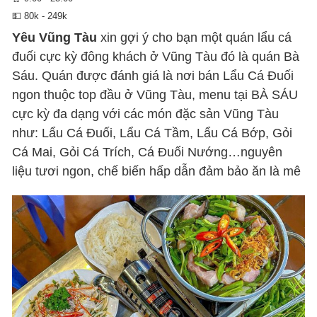
💵 80k - 249k
Yêu Vũng Tàu
xin gợi ý cho bạn một quán lẩu cá
đuối cực kỳ đông khách ở Vũng Tàu đó là quán Bà
Sáu. Quán được đánh giá là nơi bán Lẩu Cá Đuối
ngon thuộc top đầu ở Vũng Tàu, menu tại BÀ SÁU
cực kỳ đa dạng với các món đặc sản Vũng Tàu
như: Lẩu Cá Đuối, Lẩu Cá Tầm, Lẩu Cá Bớp, Gỏi
Cá Mai, Gỏi Cá Trích, Cá Đuối Nướng…nguyên
liệu tươi ngon, chế biến hấp dẫn đảm bảo ăn là mê