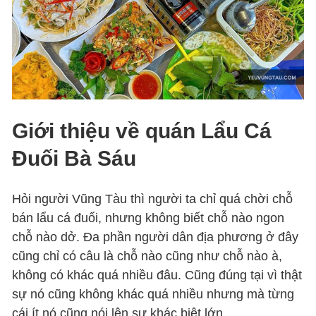
Giới thiệu về quán Lẩu Cá
Đuối Bà Sáu
Hỏi người Vũng Tàu thì người ta chỉ quá chời chỗ
bán lẩu cá đuối, nhưng không biết chỗ nào ngon
chỗ nào dở. Đa phần người dân địa phương ở đây
cũng chỉ có câu là chỗ nào cũng như chỗ nào à,
không có khác quá nhiều đâu. Cũng đúng tại vì thật
sự nó cũng không khác quá nhiều nhưng mà từng
cái ít nó cũng nói lên sự khác biệt lớn