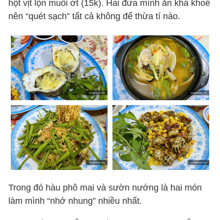
hột vịt lộn muối ớt (15k). Hai đứa mình ăn khá khoẻ
nên “quét sạch” tất cả không để thừa tí nào.
Trong đó hàu phô mai và sườn nướng là hai món
làm mình “nhớ nhung” nhiều nhất.