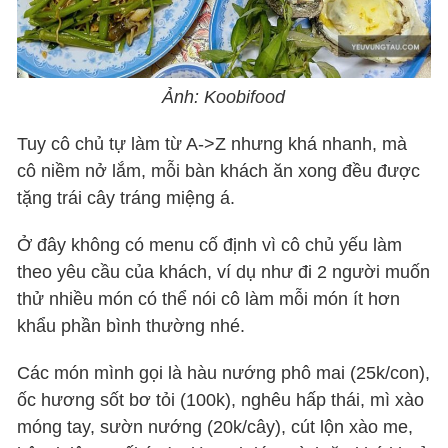
Ảnh: Koobifood
Tuy cô chủ tự làm từ A->Z nhưng khá nhanh, mà
cô niềm nở lắm, mỗi bàn khách ăn xong đều được
tặng trái cây tráng miệng á.
Ở đây không có menu cố định vì cô chủ yếu làm
theo yêu cầu của khách, ví dụ như đi 2 người muốn
thử nhiều món có thể nói cô làm mỗi món ít hơn
khẩu phần bình thường nhé.
Các món mình gọi là hàu nướng phô mai (25k/con),
ốc hương sốt bơ tỏi (100k), nghêu hấp thái, mì xào
móng tay, sườn nướng (20k/cây), cút lộn xào me,